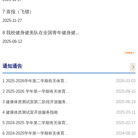
7
喜报（飞镖）
2025-11-27
8
我校健身健美队在全国青年健身健...
2025-06-12
通知通告
1
2025-2026学年第二学期有关体育...
2026-03-03
2
2025-2026 学年第一学期有关体育...
2025-09-15
3
健康体质测试室第二阶段开放服务...
2025-06-19
4
健康体质测试室开放服务指南
2025-03-11
5
2024-2025 学年第二学期有关体育...
2025-02-17
6
2024-2025学年第一学期有关体育...
2024-09-10